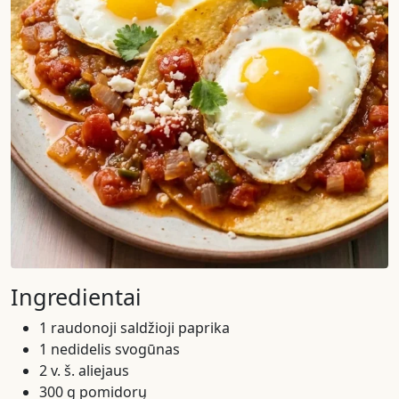
Ingredientai
1 raudonoji saldžioji paprika
1 nedidelis svogūnas
2 v. š. aliejaus
300 g pomidorų