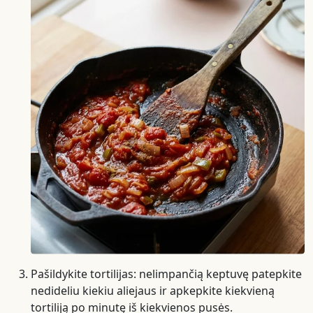
Pašildykite tortilijas: nelimpančią keptuvę patepkite
nedideliu kiekiu aliejaus ir apkepkite kiekvieną
tortiliją po minutę iš kiekvienos pusės.