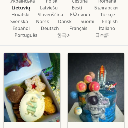
Українська
Polski
Čeština
Română
Lietuvių
Latviešu
Eesti
Български
Hrvatski
Slovenščina
Ελληνικά
Türkçe
Svenska
Norsk
Dansk
Suomi
English
Español
Deutsch
Français
Italiano
Português
한국어
日本語