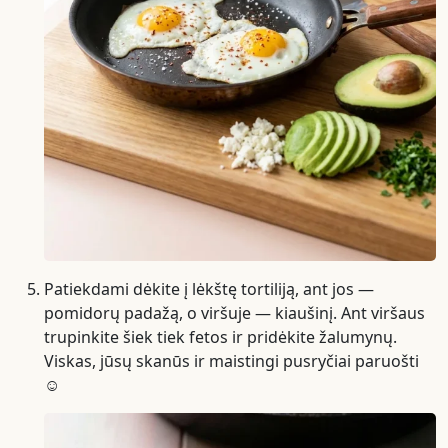
Patiekdami dėkite į lėkštę tortiliją, ant jos —
pomidorų padažą, o viršuje — kiaušinį. Ant viršaus
trupinkite šiek tiek fetos ir pridėkite žalumynų.
Viskas, jūsų skanūs ir maistingi pusryčiai paruošti
☺️