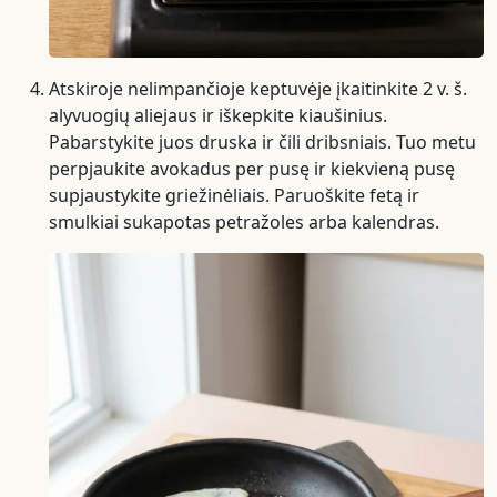
Atskiroje nelimpančioje keptuvėje įkaitinkite 2 v. š.
alyvuogių aliejaus ir iškepkite kiaušinius.
Pabarstykite juos druska ir čili dribsniais. Tuo metu
perpjaukite avokadus per pusę ir kiekvieną pusę
supjaustykite griežinėliais. Paruoškite fetą ir
smulkiai sukapotas petražoles arba kalendras.