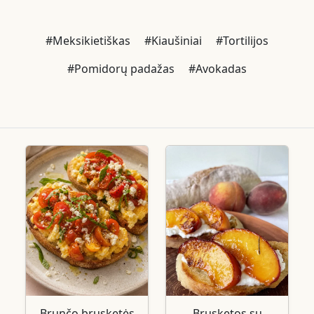
#Meksikietiškas
#Kiaušiniai
#Tortilijos
#Pomidorų padažas
#Avokadas
Brunčo brusketės
Brusketos su