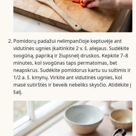
Pomidorų padažui nelimpančioje keptuvėje ant
vidutinės ugnies įkaitinkite 2 v. š. aliejaus. Sudėkite
svogūną, papriką ir žiupsnelį druskos. Kepkite 7–8
minutes, kol svogūnas taps permatomas, bet
neapskrus. Sudėkite pomidorus kartu su sultimis ir
1/2 a. š. kmynų. Virkite ant vidutinės ugnies, kol
masė sutirštės ir beveik nebeliks skysčio. Atidėkite į
šalį.