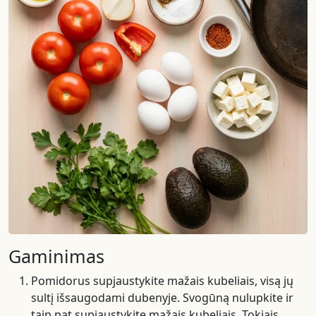
Gaminimas
Pomidorus supjaustykite mažais kubeliais, visą jų
sultį išsaugodami dubenyje. Svogūną nulupkite ir
taip pat supjaustykite mažais kubeliais. Tokiais