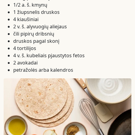
1/2 a. š. kmynų
1 žiupsnelis druskos
4 kiaušiniai
2 v. š. alyvuogių aliejaus
čili pipirų dribsnių
druskos pagal skonį
4 tortilijos
4 v. š. kubeliais pjaustytos fetos
2 avokadai
petražolės arba kalendros