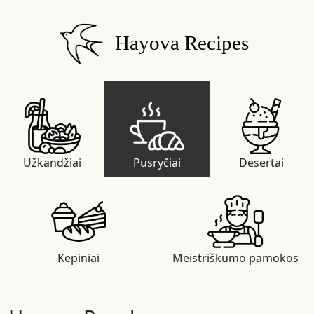
Hayova Recipes
Užkandžiai
Pusryčiai
Desertai
Kepiniai
Meistriškumo pamokos