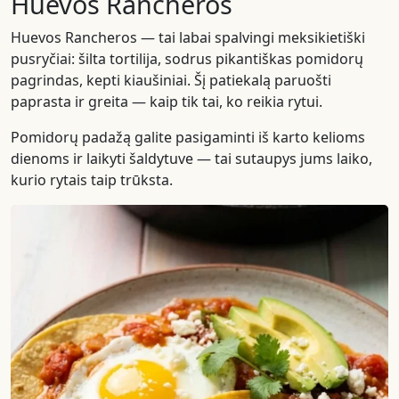
Huevos Rancheros
Huevos Rancheros — tai labai spalvingi meksikietiški
pusryčiai: šilta tortilija, sodrus pikantiškas pomidorų
pagrindas, kepti kiaušiniai. Šį patiekalą paruošti
paprasta ir greita — kaip tik tai, ko reikia rytui.
Pomidorų padažą galite pasigaminti iš karto kelioms
dienoms ir laikyti šaldytuve — tai sutaupys jums laiko,
kurio rytais taip trūksta.