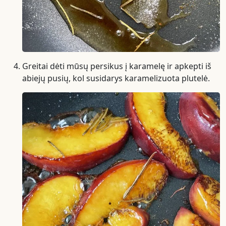
Greitai dėti mūsų persikus į karamelę ir apkepti iš
abiejų pusių, kol susidarys karamelizuota plutelė.