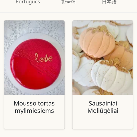
Português
한국어
日本語
Mousso tortas
Sausainiai
mylimiesiems
Moliūgėliai