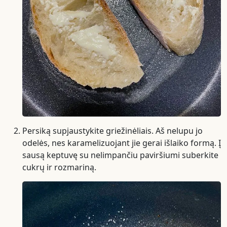
Persiką supjaustykite griežinėliais. Aš nelupu jo
odelės, nes karamelizuojant jie gerai išlaiko formą. Į
sausą keptuvę su nelimpančiu paviršiumi suberkite
cukrų ir rozmariną.