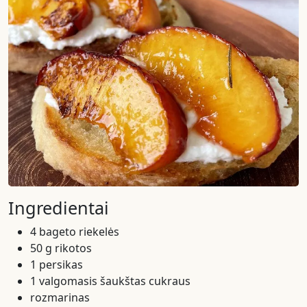
Ingredientai
4 bageto riekelės
50 g rikotos
1 persikas
1 valgomasis šaukštas cukraus
rozmarinas