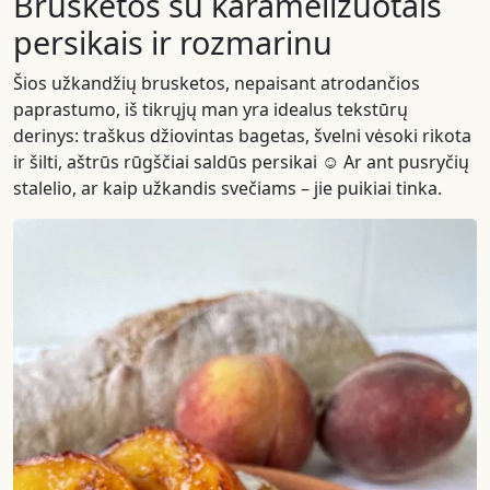
Brusketos su karamelizuotais
persikais ir rozmarinu
Šios užkandžių brusketos, nepaisant atrodančios
paprastumo, iš tikrųjų man yra idealus tekstūrų
derinys: traškus džiovintas bagetas, švelni vėsoki rikota
ir šilti, aštrūs rūgščiai saldūs persikai ☺️ Ar ant pusryčių
stalelio, ar kaip užkandis svečiams – jie puikiai tinka.