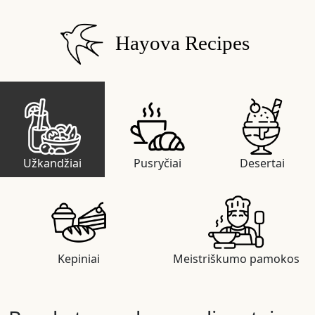
Hayova Recipes
Užkandžiai
Pusryčiai
Desertai
Kepiniai
Meistriškumo pamokos