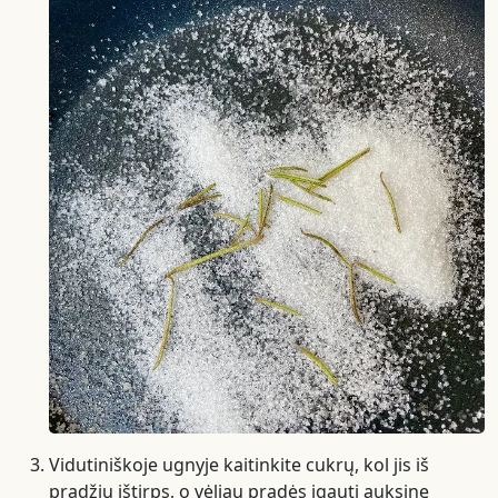
Vidutiniškoje ugnyje kaitinkite cukrų, kol jis iš
pradžių ištirps, o vėliau pradės įgauti auksinę