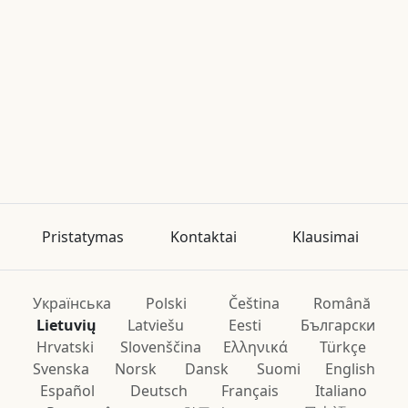
Pristatymas
Kontaktai
Klausimai
Українська
Polski
Čeština
Română
Lietuvių
Latviešu
Eesti
Български
Hrvatski
Slovenščina
Ελληνικά
Türkçe
Svenska
Norsk
Dansk
Suomi
English
Español
Deutsch
Français
Italiano