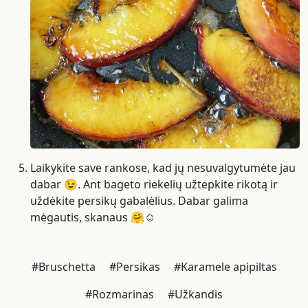
Laikykite save rankose, kad jų nesuvalgytumėte jau
dabar 😉. Ant bageto riekelių užtepkite rikotą ir
uždėkite persikų gabalėlius. Dabar galima
mėgautis, skanaus 🤗☺️
#Bruschetta
#Persikas
#Karamele apipiltas
#Rozmarinas
#Užkandis