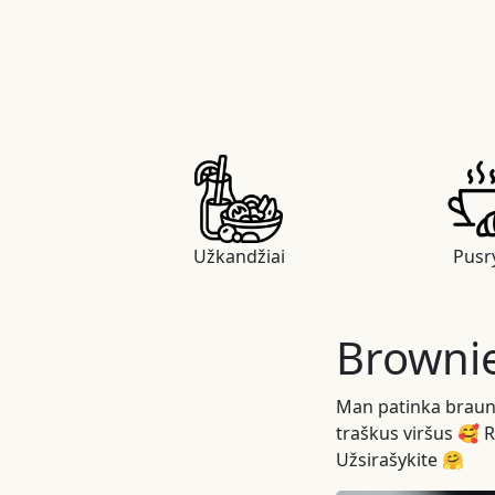
Užkandžiai
Pusry
Browni
Man patinka braunia
traškus viršus 🥰 R
Užsirašykite 🤗