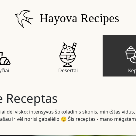
Hayova Recipes
čiai
Desertai
Kep
e Receptas
i dėl visko: intensyvus šokoladinis skonis, minkštas vidus, 
ašau ir vėl norisi gabalėlio 😉 Šis receptas - mano mėgstam