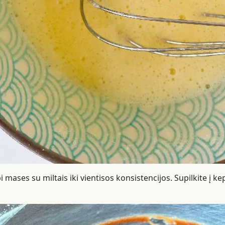
 mases su miltais iki vientisos konsistencijos. Supilkite į k