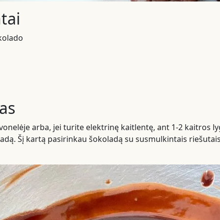
tai
kolado
as
nelėje arba, jei turite elektrinę kaitlentę, ant 1-2 kaitros lyg
ladą. Šį kartą pasirinkau šokoladą su susmulkintais riešutais