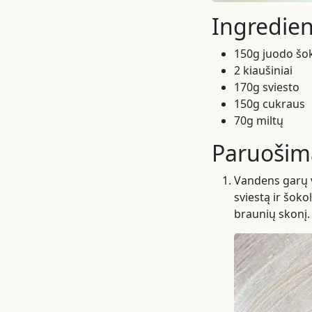
Ingredien
150g juodo šo
2 kiaušiniai
170g sviesto
150g cukraus
70g miltų
Paruošim
Vandens garų vo
sviestą ir šoko
braunių skonį.