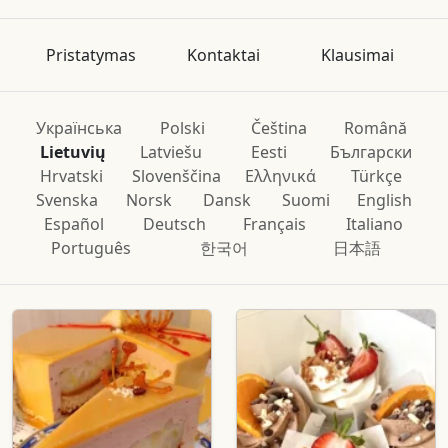
Pristatymas
Kontaktai
Klausimai
Українська
Polski
Čeština
Română
Lietuvių
Latviešu
Eesti
Български
Hrvatski
Slovenščina
Ελληνικά
Türkçe
Svenska
Norsk
Dansk
Suomi
English
Español
Deutsch
Français
Italiano
Português
한국어
日本語