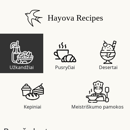
Hayova Recipes
Užkandžiai
Pusryčiai
Desertai
Kepiniai
Meistriškumo pamokos