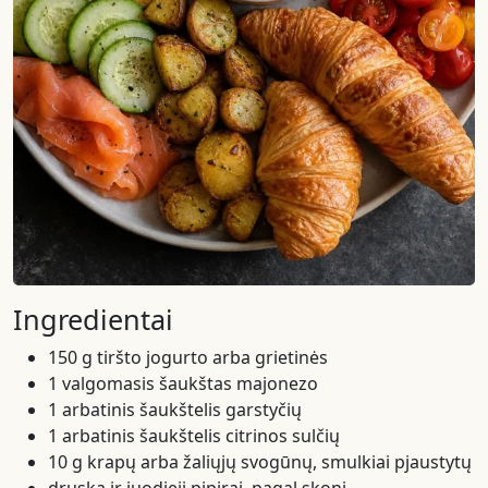
Ingredientai
150 g tiršto jogurto arba grietinės
1 valgomasis šaukštas majonezo
1 arbatinis šaukštelis garstyčių
1 arbatinis šaukštelis citrinos sulčių
10 g krapų arba žaliųjų svogūnų, smulkiai pjaustytų