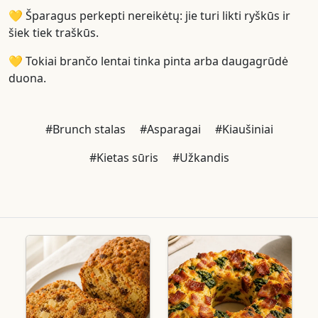
💛 Šparagus perkepti nereikėtų: jie turi likti ryškūs ir
šiek tiek traškūs.
💛 Tokiai brančo lentai tinka pinta arba daugagrūdė
duona.
#Brunch stalas
#Asparagai
#Kiaušiniai
#Kietas sūris
#Užkandis