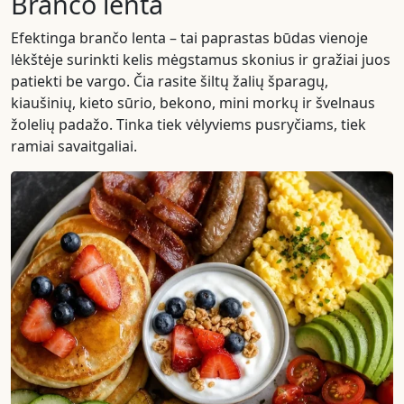
Brančo lenta
Efektinga brančo lenta – tai paprastas būdas vienoje
lėkštėje surinkti kelis mėgstamus skonius ir gražiai juos
patiekti be vargo. Čia rasite šiltų žalių šparagų,
kiaušinių, kieto sūrio, bekono, mini morkų ir švelnaus
žolelių padažo. Tinka tiek vėlyviems pusryčiams, tiek
ramiai savaitgaliai.