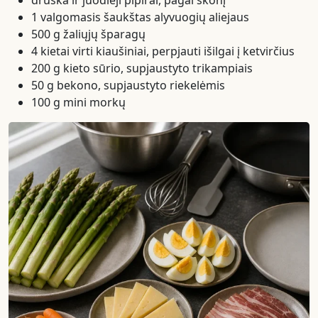
druska ir juodieji pipirai, pagal skonį
1 valgomasis šaukštas alyvuogių aliejaus
500 g žaliųjų šparagų
4 kietai virti kiaušiniai, perpjauti išilgai į ketvirčius
200 g kieto sūrio, supjaustyto trikampiais
50 g bekono, supjaustyto riekelėmis
100 g mini morkų