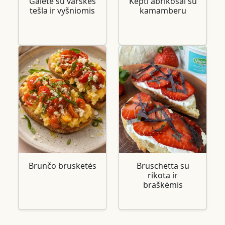
Galetė su varškės
Kepti abrikosai su
tešla ir vyšniomis
kamamberu
Brunčo brusketės
Bruschetta su
rikota ir
braškėmis