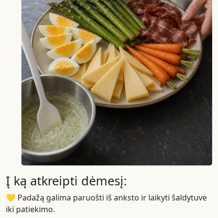
Į ką atkreipti dėmesį:
💛 Padažą galima paruošti iš anksto ir laikyti šaldytuve
iki patiekimo.