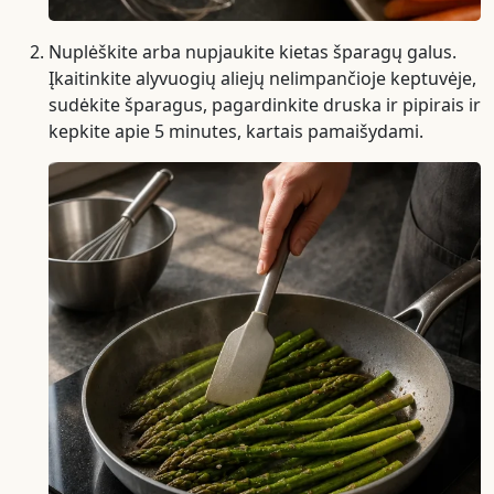
Nuplėškite arba nupjaukite kietas šparagų galus.
Įkaitinkite alyvuogių aliejų nelimpančioje keptuvėje,
sudėkite šparagus, pagardinkite druska ir pipirais ir
kepkite apie 5 minutes, kartais pamaišydami.