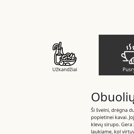
Užkandžiai
Pusry
Obuolių
Ši švelni, drėgna 
popietinei kavai. J
klevų sirupo. Gera 
laukiame, kol virtu