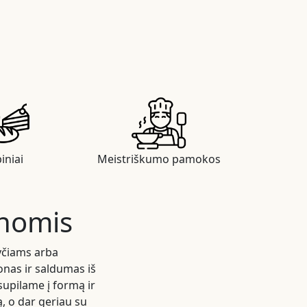
iniai
Meistriškumo pamokos
inomis
ryčiams arba
onas ir saldumas iš
supilame į formą ir
, o dar geriau su