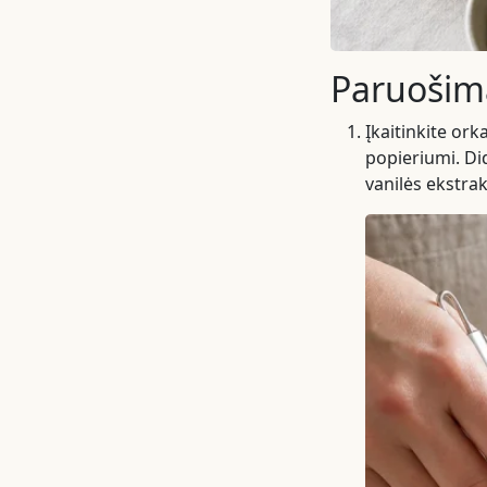
Paruošim
Įkaitinkite ork
popieriumi. Did
vanilės ekstra