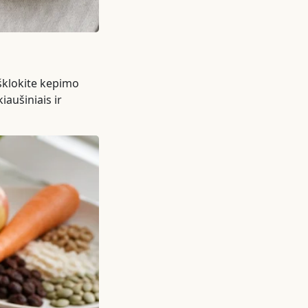
išklokite kepimo
iaušiniais ir