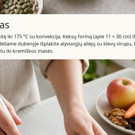
as
aitę iki 175 °C su konvekcija. Keksų formą (apie 11 × 30 cm) 
eliame dubenyje išplakite alyvuogių aliejų su klevų sirupu, k
ktu iki kremiškos masės.