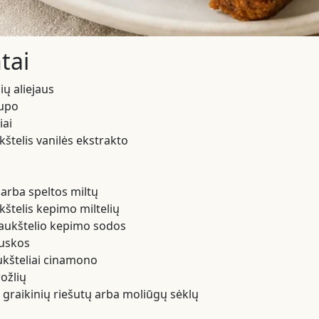
tai
ių aliejaus
rupo
iai
kštelis vanilės ekstrakto
a
 arba speltos miltų
kštelis kepimo miltelių
šaukštelio kepimo sodos
ruskos
aukšteliai cinamono
ožlių
 graikinių riešutų arba moliūgų sėklų