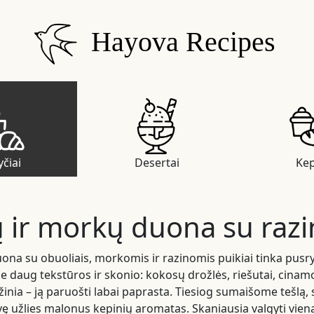
Hayova Recipes
čiai
Desertai
Kep
 ir morkų duona su raz
duona su obuoliais, morkomis ir razinomis puikiai tinka pus
oje daug tekstūros ir skonio: kokosų drožlės, riešutai, cinam
žinia – ją paruošti labai paprasta. Tiesiog sumaišome tešlą, 
vę užlies malonus kepinių aromatas. Skaniausia valgyti vieną