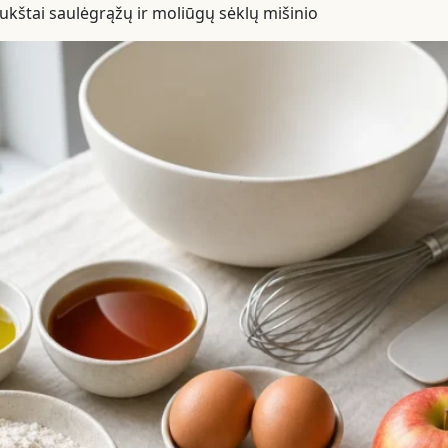
aukštai saulėgrąžų ir moliūgų sėklų mišinio