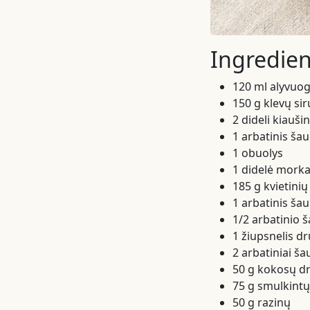
Ingredien
120 ml alyvuog
150 g klevų si
2 dideli kiaušin
1 arbatinis šau
1 obuolys
1 didelė mork
185 g kvietinių
1 arbatinis šau
1/2 arbatinio 
1 žiupsnelis d
2 arbatiniai š
50 g kokosų dr
75 g smulkintų
50 g razinų