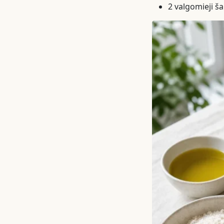
2 valgomieji š