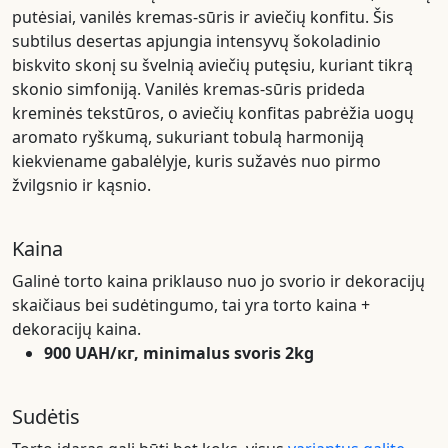
putėsiai, vanilės kremas-sūris ir aviečių konfitu. Šis
subtilus desertas apjungia intensyvų šokoladinio
biskvito skonį su švelnią aviečių putęsiu, kuriant tikrą
skonio simfoniją. Vanilės kremas-sūris prideda
kreminės tekstūros, o aviečių konfitas pabrėžia uogų
aromato ryškumą, sukuriant tobulą harmoniją
kiekviename gabalėlyje, kuris sužavės nuo pirmo
žvilgsnio ir kąsnio.
Kaina
Galinė torto kaina priklauso nuo jo svorio ir dekoracijų
skaičiaus bei sudėtingumo, tai yra torto kaina +
dekoracijų kaina.
900 UAH/кг, minimalus svoris 2kg
Sudėtis