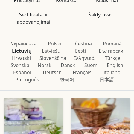
Pristatymas
Kontaktai
Klausimai
Sertifikatai ir
Šaldytuvas
apdovanojimai
Українська
Polski
Čeština
Română
Lietuvių
Latviešu
Eesti
Български
Hrvatski
Slovenščina
Ελληνικά
Türkçe
Svenska
Norsk
Dansk
Suomi
English
Español
Deutsch
Français
Italiano
Português
한국어
日本語