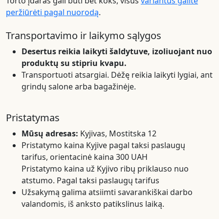
Torto įdaras gali būti bet koks, visus
variantus galite
peržiūrėti pagal nuorodą
.
Transportavimo ir laikymo sąlygos
Desertus reikia laikyti šaldytuve, izoliuojant nuo
produktų su stipriu kvapu.
Transportuoti atsargiai. Dėžę reikia laikyti lygiai, ant
grindų salone arba bagažinėje.
Pristatymas
Mūsų adresas:
Kyjivas, Mostitska 12
Pristatymo kaina Kyjive pagal taksi paslaugų
tarifus, orientacinė kaina 300 UAH
Pristatymo kaina už Kyjivo ribų priklauso nuo
atstumo. Pagal taksi paslaugų tarifus
Užsakymą galima atsiimti savarankiškai darbo
valandomis, iš anksto patikslinus laiką.