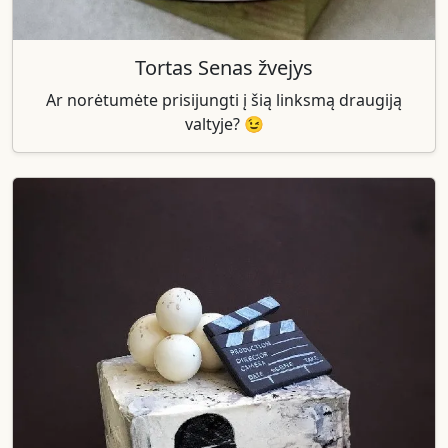
Tortas Senas žvejys
Ar norėtumėte prisijungti į šią linksmą draugiją
valtyje? 😉