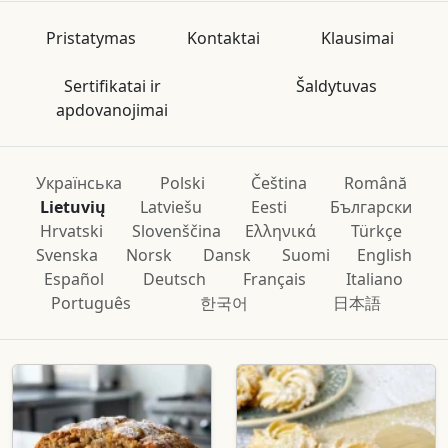
Pristatymas
Kontaktai
Klausimai
Sertifikatai ir
Šaldytuvas
apdovanojimai
Українська
Polski
Čeština
Română
Lietuvių
Latviešu
Eesti
Български
Hrvatski
Slovenščina
Ελληνικά
Türkçe
Svenska
Norsk
Dansk
Suomi
English
Español
Deutsch
Français
Italiano
Português
한국어
日本語