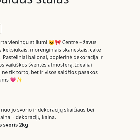
ta vieningu stiliumi 🐱🎀 Centre – žavus
s keksiukais, morenginiais skanėstais, cake
. Pasteliniai balionai, popierinė dekoracija ir
ros vaikiškos šventės atmosferą. Idealiai
i ne tik torto, bet ir visos saldžios pasakos
ečiams 💗✨
 nuo jo svorio ir dekoracijų skaičiaus bei
aina + dekoracijų kaina.
 svoris 2kg