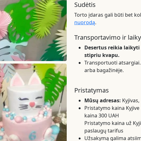
Sudėtis
Torto įdaras gali būti bet ko
nuorodą
.
Transportavimo ir laik
Desertus reikia laikyt
stipriu kvapu.
Transportuoti atsargiai. 
arba bagažinėje.
Pristatymas
Mūsų adresas:
Kyjivas,
Pristatymo kaina Kyjive 
kaina 300 UAH
Pristatymo kaina už Kyj
paslaugų tarifus
Užsakymą galima atsiimt