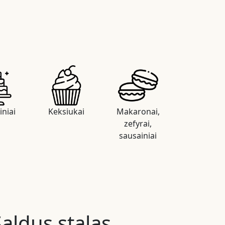
iniai
Keksiukai
Makaronai,
zefyrai,
sausainiai
Saldus stalas