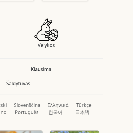
Velykos
Klausimai
Šaldytuvas
ski
Slovenščina
Ελληνικά
Türkçe
iano
Português
한국어
日本語