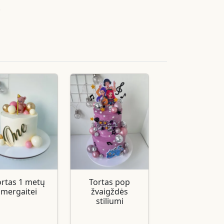
.
ortas 1 metų
Tortas pop
mergaitei
žvaigždės
stiliumi