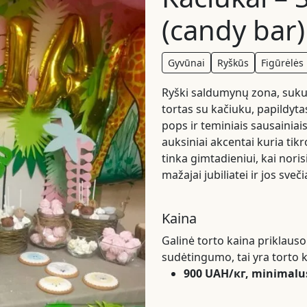
(candy bar)
Gyvūnai
Ryškūs
Figūrėlės
Ryški saldumynų zona, sukur
tortas su kačiuku, papildyta
pops ir teminiais sausainiais
auksiniai akcentai kuria tik
tinka gimtadieniui, kai noris
mažajai jubiliatei ir jos sv
Kaina
Galinė torto kaina priklauso
sudėtingumo, tai yra torto k
900 UAH/кг, minimalus