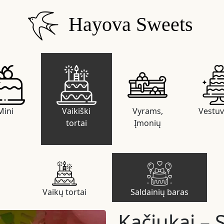
Hayova Sweets
Mini
Vaikiški
Vyrams,
Vestuv
tortai
Įmonių
Vaikų tortai
Saldainių baras
Kačiukai – 