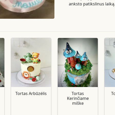
anksto patikslinus laiką
Tortas Arbūzėlis
Tortas
T
s
Kerinčiame
miške