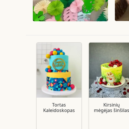
Tortas
Kirsinių
Kaleidoskopas
mėgėjas šinšila