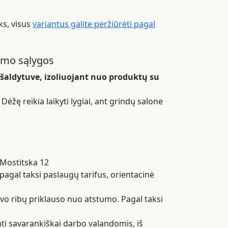
ks, visus
variantus galite peržiūrėti pagal
ymo sąlygos
i šaldytuve, izoliuojant nuo produktų su
Dėžę reikia laikyti lygiai, ant grindų salone
 Mostitska 12
pagal taksi paslaugų tarifus, orientacinė
ivo ribų priklauso nuo atstumo. Pagal taksi
i savarankiškai darbo valandomis, iš