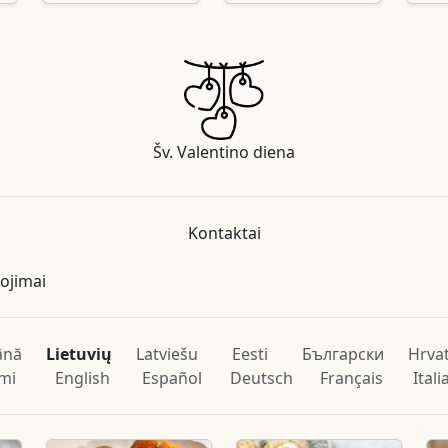
Šv. Valentino diena
Kontaktai
nojimai
ână
Lietuvių
Latviešu
Eesti
Български
Hrvat
mi
English
Español
Deutsch
Français
Ital