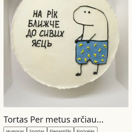
Tortas Per metus arčiau...
Humoras
Sportas
Elegantiški
Figūrėlės