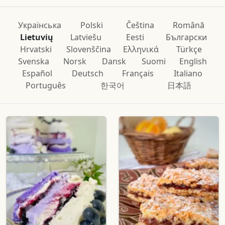
Українська
Polski
Čeština
Română
Lietuvių
Latviešu
Eesti
Български
Hrvatski
Slovenščina
Ελληνικά
Türkçe
Svenska
Norsk
Dansk
Suomi
English
Español
Deutsch
Français
Italiano
Português
한국어
日本語