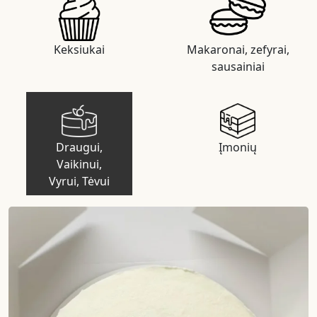
Keksiukai
Makaronai, zefyrai,
sausainiai
Draugui,
Įmonių
Vaikinui,
Vyrui, Tėvui