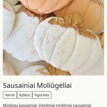
Sausainiai Moliūgėliai
Vanilė
Ryškūs
Figūrėlės
Moliūgų sausainiai. Vaniliniai smėliniai sausainiai,