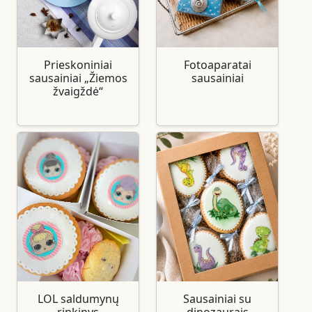
Prieskoniniai
Fotoaparatai
sausainiai „Žiemos
sausainiai
žvaigždė“
LOL saldumynų
Sausainiai su
rinkinys
dinozaurais