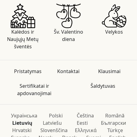
Kalėdos ir
Šv. Valentino
Velykos
Naujųjų Metų
diena
šventės
Pristatymas
Kontaktai
Klausimai
Sertifikatai ir
Šaldytuvas
apdovanojimai
Українська
Polski
Čeština
Română
Lietuvių
Latviešu
Eesti
Български
Hrvatski
Slovenščina
Ελληνικά
Türkçe