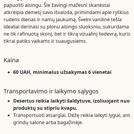
papuošti aisingu. Šie žavingi mažesni skanėstai
atkreipia dėmesį savo išvaizda, primindami apie ryškius
rudens dienas ir namų jaukumą. Švelni vanilinė tešla
idealiai derinasi su plonu aisingo sluoksniu, sukurdama
ne tik rafinuotą skonį, bet ir tikrą vizualinį šedevrą, kuris
tikrai patiks vaikams ir suaugusiems.
Kaina
60 UAH, minimalus užsakymas 6 vienetai
Transportavimo ir laikymo sąlygos
Desertus reikia laikyti šaldytuve, izoliuojant nuo
produktų su stipriu kvapu.
Transportuoti atsargiai. Dėžę reikia laikyti lygiai, ant
grindų salone arba bagažinėje.