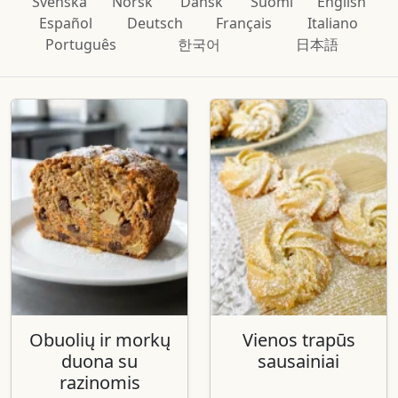
Svenska
Norsk
Dansk
Suomi
English
Español
Deutsch
Français
Italiano
Português
한국어
日本語
Obuolių ir morkų
Vienos trapūs
duona su
sausainiai
razinomis