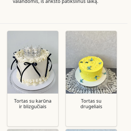
valandomis, iš anksto patikslinus laiką.
Tortas su karūna
Tortas su
ir blizgučiais
drugeliais