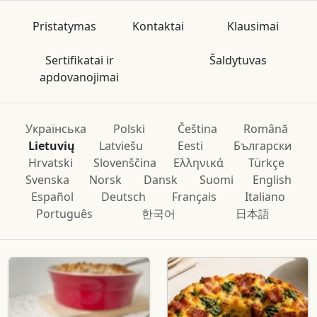
Pristatymas
Kontaktai
Klausimai
Sertifikatai ir
Šaldytuvas
apdovanojimai
Українська
Polski
Čeština
Română
Lietuvių
Latviešu
Eesti
Български
Hrvatski
Slovenščina
Ελληνικά
Türkçe
Svenska
Norsk
Dansk
Suomi
English
Español
Deutsch
Français
Italiano
Português
한국어
日本語