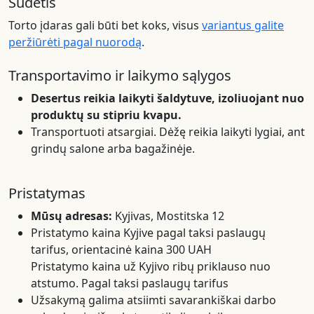
Sudėtis
Torto įdaras gali būti bet koks, visus
variantus galite
peržiūrėti pagal nuorodą
.
Transportavimo ir laikymo sąlygos
Desertus reikia laikyti šaldytuve, izoliuojant nuo
produktų su stipriu kvapu.
Transportuoti atsargiai. Dėžę reikia laikyti lygiai, ant
grindų salone arba bagažinėje.
Pristatymas
Mūsų adresas:
Kyjivas, Mostitska 12
Pristatymo kaina Kyjive pagal taksi paslaugų
tarifus, orientacinė kaina 300 UAH
Pristatymo kaina už Kyjivo ribų priklauso nuo
atstumo. Pagal taksi paslaugų tarifus
Užsakymą galima atsiimti savarankiškai darbo