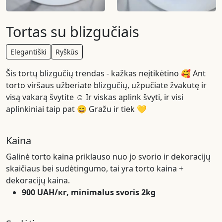
Tortas su blizgučiais
Elegantiški
Ryškūs
Šis tortų blizgučių trendas - kažkas neįtikėtino 🥰 Ant
torto viršaus užberiate blizgučių, užpučiate žvakutę ir
visą vakarą švytite ☺️ Ir viskas aplink švyti, ir visi
aplinkiniai taip pat 😄 Gražu ir tiek 💛
Kaina
Galinė torto kaina priklauso nuo jo svorio ir dekoracijų
skaičiaus bei sudėtingumo, tai yra torto kaina +
dekoracijų kaina.
900 UAH/кг, minimalus svoris 2kg