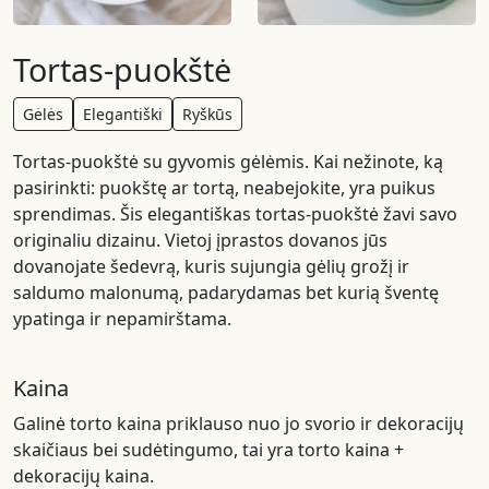
Tortas-puokštė
Gėlės
Elegantiški
Ryškūs
Tortas-puokštė su gyvomis gėlėmis. Kai nežinote, ką
pasirinkti: puokštę ar tortą, neabejokite, yra puikus
sprendimas. Šis elegantiškas tortas-puokštė žavi savo
originaliu dizainu. Vietoj įprastos dovanos jūs
dovanojate šedevrą, kuris sujungia gėlių grožį ir
saldumo malonumą, padarydamas bet kurią šventę
ypatinga ir nepamirštama.
Kaina
Galinė torto kaina priklauso nuo jo svorio ir dekoracijų
skaičiaus bei sudėtingumo, tai yra torto kaina +
dekoracijų kaina.