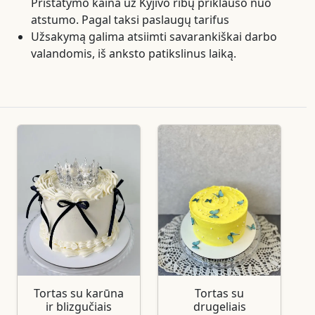
Pristatymo kaina už Kyjivo ribų priklauso nuo
atstumo. Pagal taksi paslaugų tarifus
Užsakymą galima atsiimti savarankiškai darbo
valandomis, iš anksto patikslinus laiką.
Tortas su karūna
Tortas su
ir blizgučiais
drugeliais