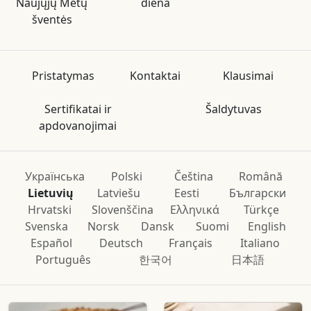
Naujųjų Metų
diena
šventės
Pristatymas
Kontaktai
Klausimai
Sertifikatai ir
Šaldytuvas
apdovanojimai
Українська
Polski
Čeština
Română
Lietuvių
Latviešu
Eesti
Български
Hrvatski
Slovenščina
Ελληνικά
Türkçe
Svenska
Norsk
Dansk
Suomi
English
Español
Deutsch
Français
Italiano
Português
한국어
日本語