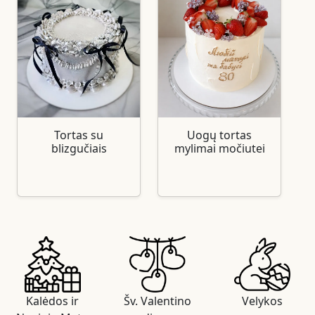
Tortas su
Uogų tortas
blizgučiais
mylimai močiutei
Kalėdos ir
Šv. Valentino
Velykos