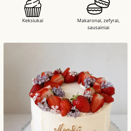
Keksiukai
Makaronai, zefyrai,
sausainiai