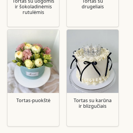
Tortas su uogomis
Tortas su
ir šokoladinėmis
drugeliais
rutulėmis
Tortas-puokštė
Tortas su karūna
ir blizgučiais