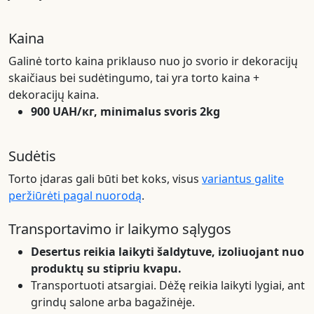
Kaina
Galinė torto kaina priklauso nuo jo svorio ir dekoracijų
skaičiaus bei sudėtingumo, tai yra torto kaina +
dekoracijų kaina.
900 UAH/кг, minimalus svoris 2kg
Sudėtis
Torto įdaras gali būti bet koks, visus
variantus galite
peržiūrėti pagal nuorodą
.
Transportavimo ir laikymo sąlygos
Desertus reikia laikyti šaldytuve, izoliuojant nuo
produktų su stipriu kvapu.
Transportuoti atsargiai. Dėžę reikia laikyti lygiai, ant
grindų salone arba bagažinėje.