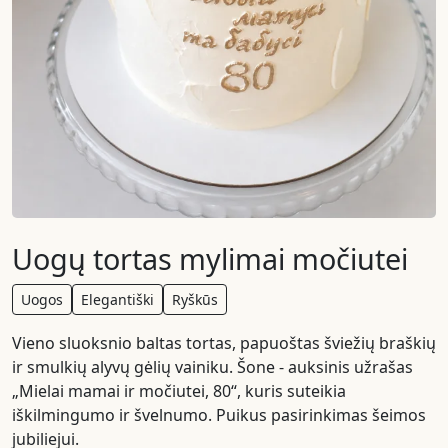
Uogų tortas mylimai močiutei
Uogos
Elegantiški
Ryškūs
Vieno sluoksnio baltas tortas, papuoštas šviežių braškių
ir smulkių alyvų gėlių vainiku. Šone - auksinis užrašas
„Mielai mamai ir močiutei, 80“, kuris suteikia
iškilmingumo ir švelnumo. Puikus pasirinkimas šeimos
jubiliejui.