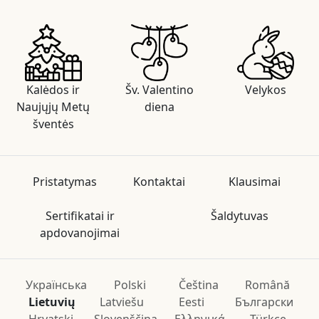
Kalėdos ir
Šv. Valentino
Velykos
Naujųjų Metų
diena
šventės
Pristatymas
Kontaktai
Klausimai
Sertifikatai ir
Šaldytuvas
apdovanojimai
Українська
Polski
Čeština
Română
Lietuvių
Latviešu
Eesti
Български