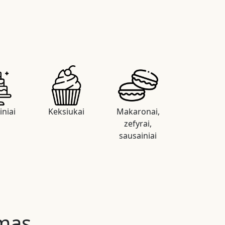
iniai
Keksiukai
Makaronai,
zefyrai,
sausainiai
mas