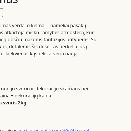
s
imas verda, o kelmai – nameliai pasakų
as atkartoja miško ramybės atmosferą, kur
ieglobsčiu mažoms fantazijos būtybėms. Su
sakos, detalėmis šis desertas perkelia jus į
r kiekvienas kąsnelis atveria naują
 nuo jo svorio ir dekoracijų skaičiaus bei
aina + dekoracijų kaina.
 svoris 2kg
ks, visus
variantus galite peržiūrėti pagal