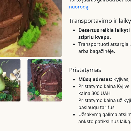
nuorodą
.
Transportavimo ir laik
Desertus reikia laikyt
stipriu kvapu.
Transportuoti atsargiai. 
arba bagažinėje.
Pristatymas
Mūsų adresas:
Kyjivas,
Pristatymo kaina Kyjive 
kaina 300 UAH
Pristatymo kaina už Kyj
paslaugų tarifus
Užsakymą galima atsiimt
anksto patikslinus laiką