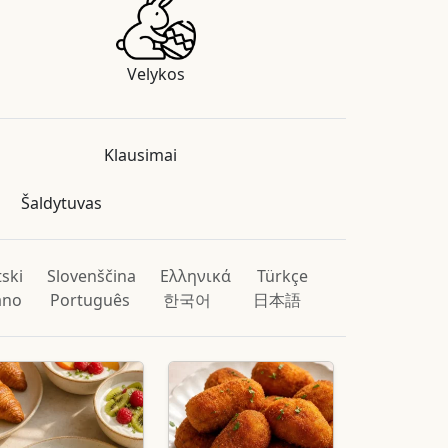
Velykos
Klausimai
Šaldytuvas
ski
Slovenščina
Ελληνικά
Türkçe
iano
Português
한국어
日本語