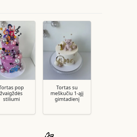
Tortas pop
Tortas su
žvaigždės
meškučiu 1-ąjį
stiliumi
gimtadienį