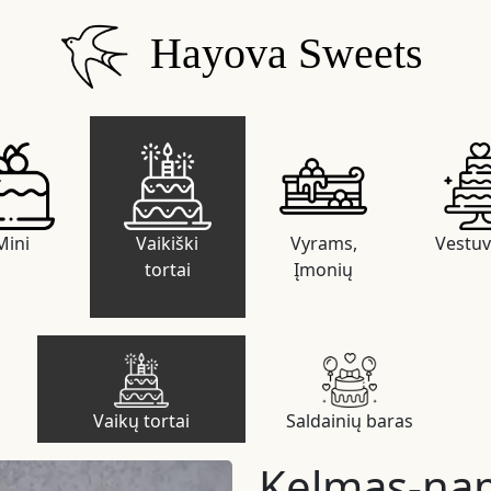
Hayova Sweets
Mini
Vaikiški
Vyrams,
Vestuv
tortai
Įmonių
Vaikų tortai
Saldainių baras
Kelmas-na