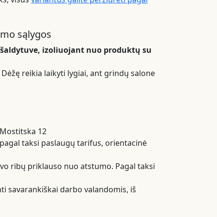
ymo sąlygos
i šaldytuve, izoliuojant nuo produktų su
Dėžę reikia laikyti lygiai, ant grindų salone
 Mostitska 12
pagal taksi paslaugų tarifus, orientacinė
ivo ribų priklauso nuo atstumo. Pagal taksi
i savarankiškai darbo valandomis, iš
.