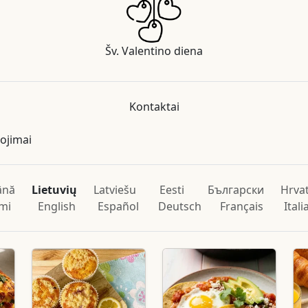
Šv. Valentino diena
Kontaktai
nojimai
ână
Lietuvių
Latviešu
Eesti
Български
Hrvat
mi
English
Español
Deutsch
Français
Ital