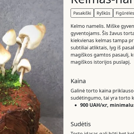
Pasakiški
Ryškūs
Figūrėlė
Kelmo namelis. Miške gyven
gyventojams. Šis žavus tort
kiekvienas kelmas tampa pr
subtiliai atliktais, lyg iš pa
magiškos gamtos pasaulį, ku
magiškos istorijos puslapį.
Kaina
Galinė torto kaina priklauso
sudėtingumo, tai yra torto k
900 UAH/кг, minimalus
Sudėtis
Torto įdaras gali būti bet ko