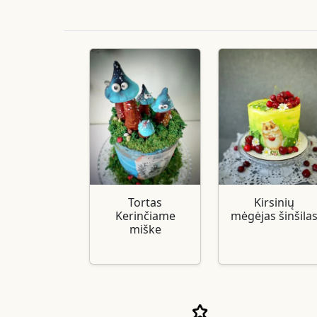
Tortas
Kirsinių
Kerinčiame
mėgėjas šinšila
miške