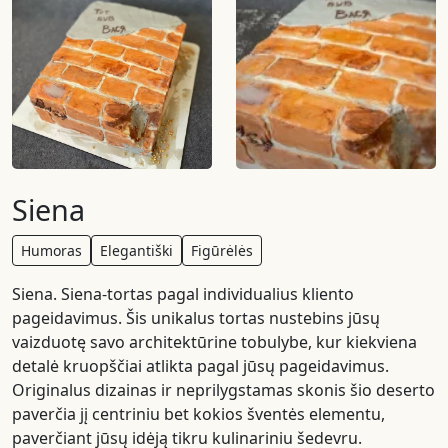
Siena
Humoras
Elegantiški
Figūrėlės
Siena. Siena-tortas pagal individualius kliento
pageidavimus. Šis unikalus tortas nustebins jūsų
vaizduotę savo architektūrine tobulybe, kur kiekviena
detalė kruopščiai atlikta pagal jūsų pageidavimus.
Originalus dizainas ir neprilygstamas skonis šio deserto
paverčia jį centriniu bet kokios šventės elementu,
paverčiant jūsų idėją tikru kulinariniu šedevru.