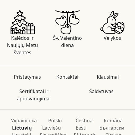
Kalėdos ir
Šv. Valentino
Velykos
Naujųjų Metų
diena
šventės
Pristatymas
Kontaktai
Klausimai
Sertifikatai ir
Šaldytuvas
apdovanojimai
Українська
Polski
Čeština
Română
Lietuvių
Latviešu
Eesti
Български
Hrvatski
Slovenščina
Ελληνικά
Türkçe