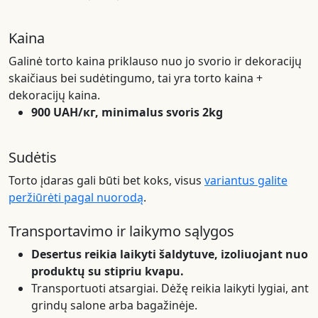
Kaina
Galinė torto kaina priklauso nuo jo svorio ir dekoracijų
skaičiaus bei sudėtingumo, tai yra torto kaina +
dekoracijų kaina.
900 UAH/кг, minimalus svoris 2kg
Sudėtis
Torto įdaras gali būti bet koks, visus
variantus galite
peržiūrėti pagal nuorodą
.
Transportavimo ir laikymo sąlygos
Desertus reikia laikyti šaldytuve, izoliuojant nuo
produktų su stipriu kvapu.
Transportuoti atsargiai. Dėžę reikia laikyti lygiai, ant
grindų salone arba bagažinėje.