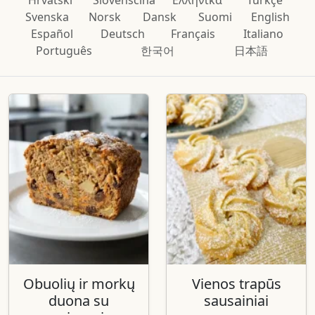
Svenska
Norsk
Dansk
Suomi
English
Español
Deutsch
Français
Italiano
Português
한국어
日本語
Obuolių ir morkų
Vienos trapūs
duona su
sausainiai