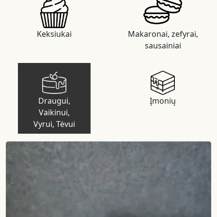
Keksiukai
Makaronai, zefyrai,
sausainiai
Draugui,
Įmonių
Vaikinui,
Vyrui, Tėvui