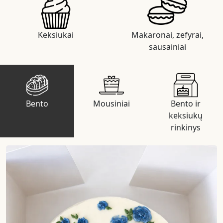
Keksiukai
Makaronai, zefyrai,
sausainiai
Bento
Mousiniai
Bento ir
keksiukų
rinkinys