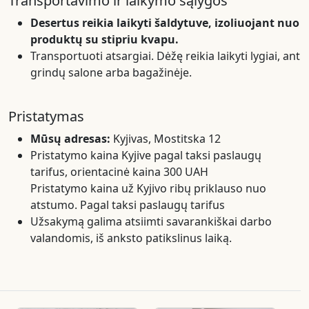
Transportavimo ir laikymo sąlygos
Desertus reikia laikyti šaldytuve, izoliuojant nuo
produktų su stipriu kvapu.
Transportuoti atsargiai. Dėžę reikia laikyti lygiai, ant
grindų salone arba bagažinėje.
Pristatymas
Mūsų adresas:
Kyjivas, Mostitska 12
Pristatymo kaina Kyjive pagal taksi paslaugų
tarifus, orientacinė kaina 300 UAH
Pristatymo kaina už Kyjivo ribų priklauso nuo
atstumo. Pagal taksi paslaugų tarifus
Užsakymą galima atsiimti savarankiškai darbo
valandomis, iš anksto patikslinus laiką.