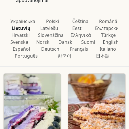
apdovanojimai
Українська
Polski
Čeština
Română
Lietuvių
Latviešu
Eesti
Български
Hrvatski
Slovenščina
Ελληνικά
Türkçe
Svenska
Norsk
Dansk
Suomi
English
Español
Deutsch
Français
Italiano
Português
한국어
日本語