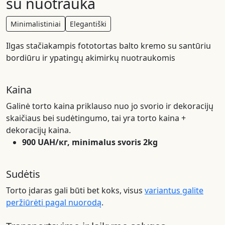
su nuotrauka
Minimalistiniai
Elegantiški
Ilgas stačiakampis fototortas balto kremo su santūriu
bordiūru ir ypatingų akimirkų nuotraukomis
Kaina
Galinė torto kaina priklauso nuo jo svorio ir dekoracijų
skaičiaus bei sudėtingumo, tai yra torto kaina +
dekoracijų kaina.
900 UAH/кг, minimalus svoris 2kg
Sudėtis
Torto įdaras gali būti bet koks, visus
variantus galite
peržiūrėti pagal nuorodą
.