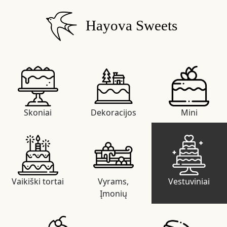
Hayova Sweets
Skoniai
Dekoracijos
Mini
Vaikiški tortai
Vyrams,
Vestuviniai
Įmonių