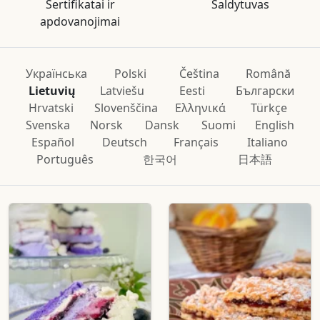
Sertifikatai ir
Šaldytuvas
apdovanojimai
Українська
Polski
Čeština
Română
Lietuvių
Latviešu
Eesti
Български
Hrvatski
Slovenščina
Ελληνικά
Türkçe
Svenska
Norsk
Dansk
Suomi
English
Español
Deutsch
Français
Italiano
Português
한국어
日本語