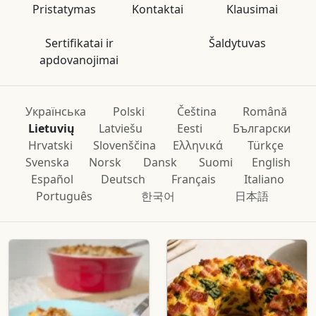
Pristatymas
Kontaktai
Klausimai
Sertifikatai ir
Šaldytuvas
apdovanojimai
Українська
Polski
Čeština
Română
Lietuvių
Latviešu
Eesti
Български
Hrvatski
Slovenščina
Ελληνικά
Türkçe
Svenska
Norsk
Dansk
Suomi
English
Español
Deutsch
Français
Italiano
Português
한국어
日本語