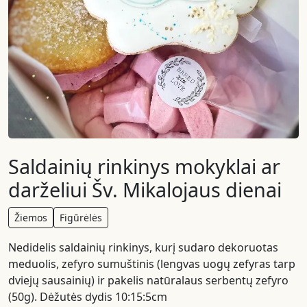
Saldainių rinkinys mokyklai ar
darželiui Šv. Mikalojaus dienai
Žiemos
Figūrėlės
Nedidelis saldainių rinkinys, kurį sudaro dekoruotas
meduolis, zefyro sumuštinis (lengvas uogų zefyras tarp
dviejų sausainių) ir pakelis natūralaus serbentų zefyro
(50g). Dėžutės dydis 10:15:5cm