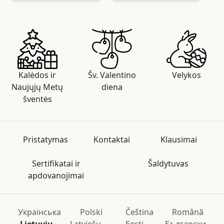
Kalėdos ir
Šv. Valentino
Velykos
Naujųjų Metų
diena
šventės
Pristatymas
Kontaktai
Klausimai
Sertifikatai ir
Šaldytuvas
apdovanojimai
Українська
Polski
Čeština
Română