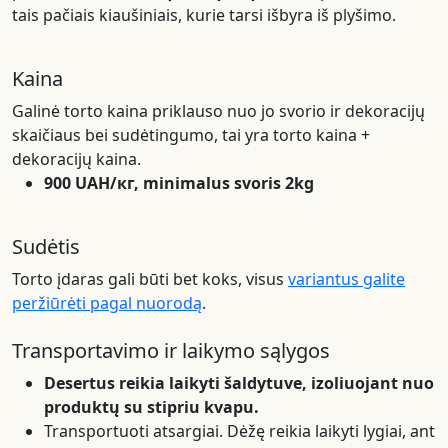
tais pačiais kiaušiniais, kurie tarsi išbyra iš plyšimo.
Kaina
Galinė torto kaina priklauso nuo jo svorio ir dekoracijų
skaičiaus bei sudėtingumo, tai yra torto kaina +
dekoracijų kaina.
900 UAH/кг, minimalus svoris 2kg
Sudėtis
Torto įdaras gali būti bet koks, visus
variantus galite
peržiūrėti pagal nuorodą
.
Transportavimo ir laikymo sąlygos
Desertus reikia laikyti šaldytuve, izoliuojant nuo
produktų su stipriu kvapu.
Transportuoti atsargiai. Dėžę reikia laikyti lygiai, ant