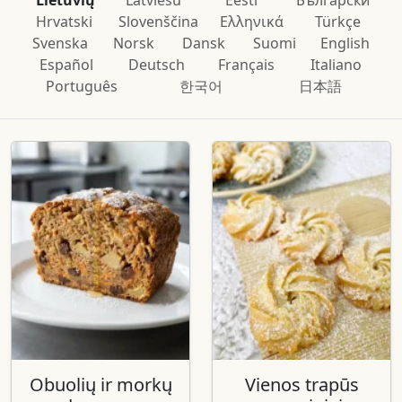
Lietuvių
Latviešu
Eesti
Български
Hrvatski
Slovenščina
Ελληνικά
Türkçe
Svenska
Norsk
Dansk
Suomi
English
Español
Deutsch
Français
Italiano
Português
한국어
日本語
Obuolių ir morkų
Vienos trapūs