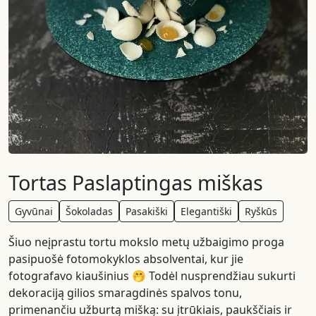
Tortas Paslaptingas miškas
Gyvūnai
Šokoladas
Pasakiški
Elegantiški
Ryškūs
Šiuo neįprastu tortu mokslo metų užbaigimo proga
pasipuošė fotomokyklos absolventai, kur jie
fotografavo kiaušinius 🤭 Todėl nusprendžiau sukurti
dekoraciją gilios smaragdinės spalvos tonu,
primenančiu užburtą mišką: su įtrūkiais, paukščiais ir