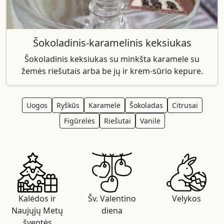
Šokoladinis-karamelinis keksiukas
Šokoladinis keksiukas su minkšta karamele su
žemės riešutais arba be jų ir krem-sūrio kepure.
Uogos
Ryškūs
Karamelė
Šokoladas
Citrusai
Figūrėlės
Riešutai
Vanilė
Kalėdos ir
Šv. Valentino
Velykos
Naujųjų Metų
diena
šventės