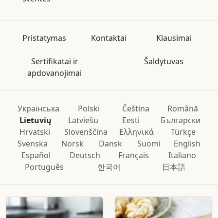
Pristatymas
Kontaktai
Klausimai
Sertifikatai ir
Šaldytuvas
apdovanojimai
Українська
Polski
Čeština
Română
Lietuvių
Latviešu
Eesti
Български
Hrvatski
Slovenščina
Ελληνικά
Türkçe
Svenska
Norsk
Dansk
Suomi
English
Español
Deutsch
Français
Italiano
Português
한국어
日本語