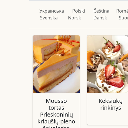
Українська
Polski
Čeština
Rom
Svenska
Norsk
Dansk
Suo
Mousso
Keksiukų
tortas
rinkinys
Prieskoninių
kriaušių-pieno