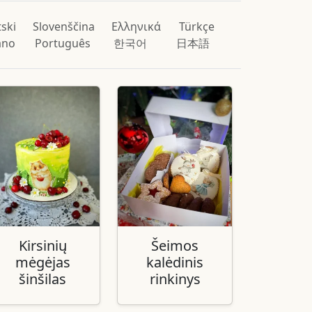
ski
Slovenščina
Ελληνικά
Türkçe
iano
Português
한국어
日本語
Kirsinių
Šeimos
mėgėjas
kalėdinis
šinšilas
rinkinys