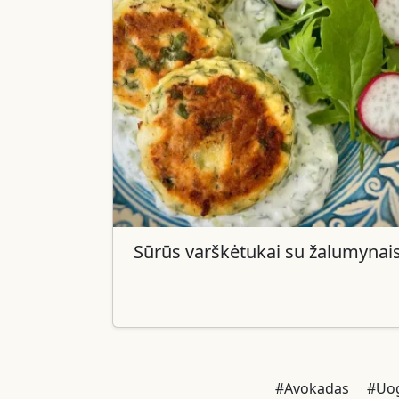
Sūrūs varškėtukai su žalumynai
#Avokadas
#Uo