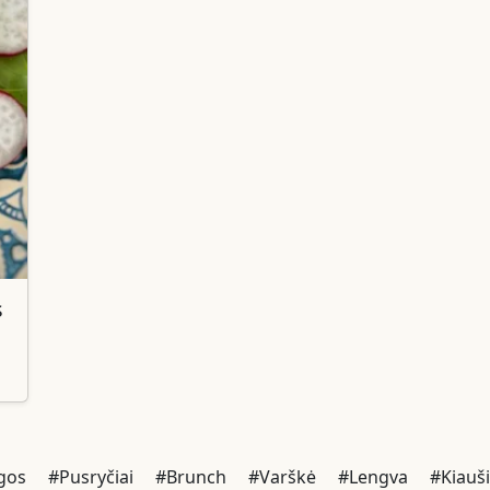
s
gos
#Pusryčiai
#Brunch
#Varškė
#Lengva
#Kiauši