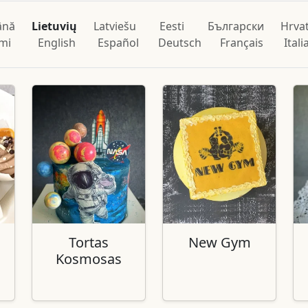
ână
Lietuvių
Latviešu
Eesti
Български
Hrvat
mi
English
Español
Deutsch
Français
Ital
Tortas
New Gym
Kosmosas