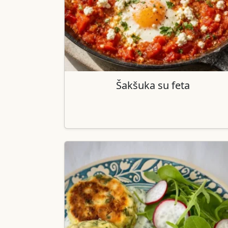
Šakšuka su feta