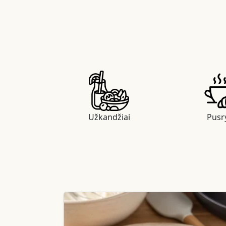
Užkandžiai
Pusry